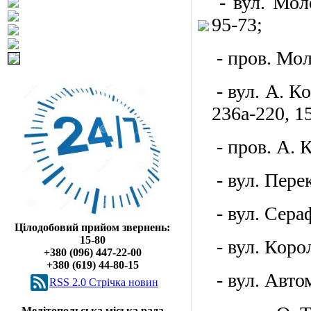
- вул. Моло
95-73;
- пров. Моло
- вул. А. Ко
236а-220, 1
- пров. А. К
- вул. Перек
- вул. Сераф
Цілодобовий прийом звернень:
15-80
- вул. Корол
+380 (096) 447-22-00
+380 (619) 44-80-15
- вул. Автом
RSS 2.0 Cтрічка новин
Мелітопольська міська рада