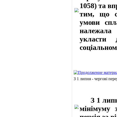
1058) та в
тим, що с
умови спл
належала 
укласти 
соціальном
З 1 липня - чергові пер
З 1 липня
мінімуму 
пенсія за 