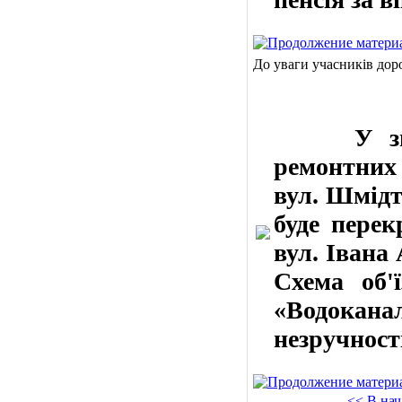
До уваги учасників дор
У зв’язк
ремонтних 
вул. Шмідт
буде перек
вул. Івана
Схема об
«Водокана
незручності
<< В нач