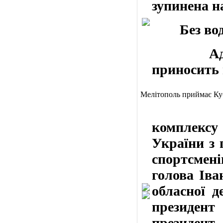
зупинена
н
Без водоп
А
приносить 
Мелітополь приймає Ку
17 липн
комплексу
України з 
спортсмен
голова Іва
обласної д
президент
президент