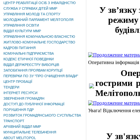
ЦЕНТР РЕАБІЛІТАЦІЇ ОСІБ З ІНВАЛІДНІСТЮ
У зв’язку
СЛУЖБА У СПРАВАХ ДІТЕЙ ММР
УПРАВЛІННЯ МОЛОДІ ТА СПОРТУ
режиму 
МОЛОДІЖНИЙ ПАРЛАМЕНТ МЕЛІТОПОЛЯ
УПРАВЛІННЯ ОСВІТИ
будів
ВІДДІЛ КУЛЬТУРИ ММР
УПРАВЛІННЯ КОМУНАЛЬНОЮ ВЛАСНІСТЮ
ЖИТЛОВО-КОМУНАЛЬНЕ ГОСПОДАРСТВО
КАДРОВІ ПИТАННЯ
КОМУНАЛЬНІ ПІДПРИЄМСТВА
КОДЕКС ЕТИЧНОЇ ПОВЕДІНКИ
Оперативна інформація
ВІДДІЛ ДЕРЖРЕЄСТРУ ВИБОРЦІВ
Оператив
ЗАПОБІГАННЯ ПРОЯВАМ КОРУПЦІЇ
ПЕРЕВІРКИ ПО ЗУ "ПРО ОЧИЩЕННЯ ВЛАДИ"
гострими р
ЦЕНТР ПРОБАЦІЇ
ТЕНДЕРИ
Мелітополю
ІНТЕРНЕТ РЕСУРСИ
ЗВЕРНЕННЯ ГРОМАДЯН
ДОСТУП ДО ПУБЛІЧНОЇ ІНФОРМАЦІЇ
ПОРУШЕННЯ ПДР
Увага! Відключення еле
РОЗВИТОК ГРОМАДЯНСЬКОГО СУСПІЛЬСТВА
ТРАНСПОРТ
АРХІВНИЙ ВІДДІЛ ММР
МУНІЦИПАЛЬНЕ ТЕЛЕБАЧЕННЯ
У зв'язку 
ABOUT MELITOPOL