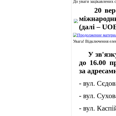
До уваги зацікавлених о
20 вересн
міжнародни
(далі – UO
Увага! Відключення еле
У зв'язку 
до 16.00 п
за адресам
- вул. Сєдов
- вул. Сухов
- вул. Каспі