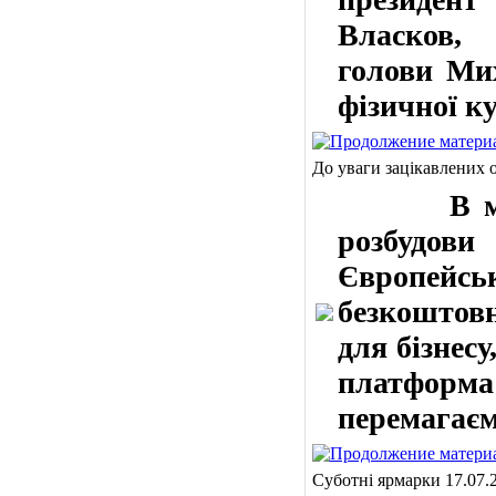
Власков, 
голови Ми
фізичної к
До уваги зацікавлених о
В 
розбудов
Європейсь
безкоштов
для бізнес
платформа 
перемагаєм
Суботні ярмарки 17.07.