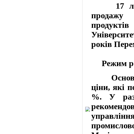
17 ли
продажу
продуктів
Університе
років
Пере
Режим
р
Основ
ціни, які 
%.
У разі
рекоменд
управлін
промисл