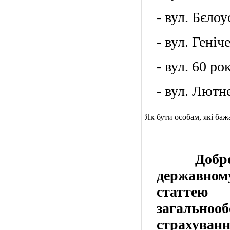
- вул. Бєлоу
- вул. Геніч
- вул. 60 ро
- вул. Лютне
Як бути особам, які ба
Добровіл
державном
статте
загальн
страхуванн