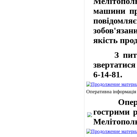
Мелітополь
машини про
повідомля
зобов'язан
якість прод
З пита
звертатися
6-14-81
.
Оперативна інформація
Оператив
гострими р
Мелітополю