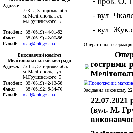
- пров. О. Т
Адреса:
72312, Запорізька обл.
- вул. Чкало
м. Мелітополь, вул.
М.Грушевського, 5
- вул. Жуков
Телефон:
+38 (0619) 44-01-62
Факс:
+38 (0619) 42-00-66
E-mail:
rada@mlt.gov.ua
Оперативна інформація
Оператив
Виконавчий комітет
Мелітопольської міської ради
гострими р
Адреса:
72312, Запорізька обл.
Мелітополю
м. Мелітополь, вул.
М.Грушевського, 5
Телефон:
+38 (0619) 42-13-58
Факс:
+38 (06192) 6-34-70
Засідання виконкому 22
E-mail:
mail@mlt.gov.ua
22.07.2021
(вул. М. Гр
виконавчог