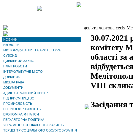
дев'ята чергова сесія Ме
30.07.2021 
НОВИНИ
комітету М
ЕКОЛОГІЯ
МІСТОБУДУВАННЯ ТА АРХІТЕКТУРА
області з
СУБСИДІЇ
ЦИВІЛЬНИЙ ЗАХИСТ
відбудеться
ПЛАН РОБОТИ
ІНТЕРКУЛЬТУРНЕ МІСТО
Мелітополь
ДОВІДНИК
МІСЬКА РАДА
VIII склик
ДОКУМЕНТИ
АДМІНІСТРАТИВНИЙ ЦЕНТР
ПІДПРИЄМНИЦТВО
Засідання 
ПРОМИСЛОВІСТЬ
ЕНЕРГОЕФЕКТИВНІСТЬ
ЕКОНОМІКА, ФІНАНСИ
РЕГУЛЯТОРНА ПОЛІТИКА
УПРАВЛІННЯ СОЦІАЛЬНОГО ЗАХИСТУ
ТЕРЦЕНТР СОЦІАЛЬНОГО ОБСЛУГОВУВАННЯ