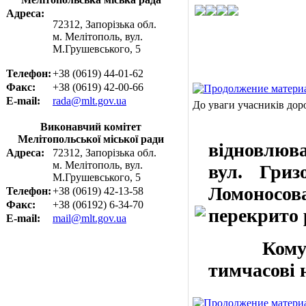
Адреса:
72312, Запорізька обл.
м. Мелітополь, вул.
М.Грушевського, 5
Телефон:
+38 (0619) 44-01-62
Факс:
+38 (0619) 42-00-66
E-mail:
rada@mlt.gov.ua
До уваги учасників дор
У зв'яз
Виконавчий комітет
Мелітопольської міської ради
відновлюва
Адреса:
72312, Запорізька обл.
м. Мелітополь, вул.
вул. Гриз
М.Грушевського, 5
Ломоносов
Телефон:
+38 (0619) 42-13-58
Факс:
+38 (06192) 6-34-70
перекрито р
E-mail:
mail@mlt.gov.ua
Комуналь
тимчасові 