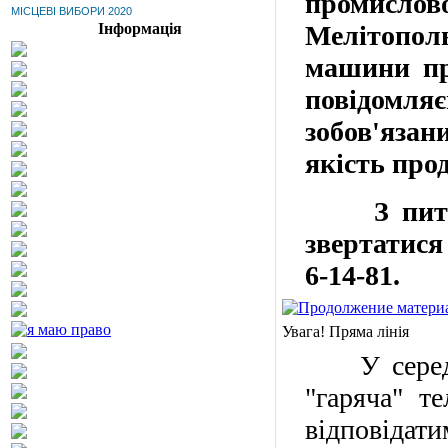
промисл
МІСЦЕВІ ВИБОРИ 2020
Інформація
Мелітополь
машини про
повідомля
зобов'язан
якість прод
З пита
звертатися
6-14-81
.
Увага! Пряма лінія
У серед
"гаряча" т
відповідат