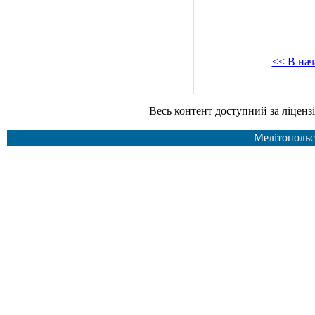
<< В нач
Весь контент доступний за ліцензією Creative Common
Мелітопольс