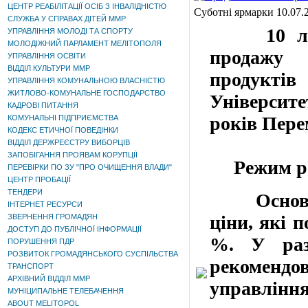
ЦЕНТР РЕАБІЛІТАЦІЇ ОСІБ З ІНВАЛІДНІСТЮ
Суботні ярмарки 10.07.
СЛУЖБА У СПРАВАХ ДІТЕЙ ММР
10 ли
УПРАВЛІННЯ МОЛОДІ ТА СПОРТУ
МОЛОДІЖНИЙ ПАРЛАМЕНТ МЕЛІТОПОЛЯ
продажу
УПРАВЛІННЯ ОСВІТИ
ВІДДІЛ КУЛЬТУРИ ММР
продуктів
УПРАВЛІННЯ КОМУНАЛЬНОЮ ВЛАСНІСТЮ
ЖИТЛОВО-КОМУНАЛЬНЕ ГОСПОДАРСТВО
Університе
КАДРОВІ ПИТАННЯ
років
Пере
КОМУНАЛЬНІ ПІДПРИЄМСТВА
КОДЕКС ЕТИЧНОЇ ПОВЕДІНКИ
ВІДДІЛ ДЕРЖРЕЄСТРУ ВИБОРЦІВ
ЗАПОБІГАННЯ ПРОЯВАМ КОРУПЦІЇ
Режим
р
ПЕРЕВІРКИ ПО ЗУ "ПРО ОЧИЩЕННЯ ВЛАДИ"
ЦЕНТР ПРОБАЦІЇ
ТЕНДЕРИ
Основ
ІНТЕРНЕТ РЕСУРСИ
ціни, які 
ЗВЕРНЕННЯ ГРОМАДЯН
ДОСТУП ДО ПУБЛІЧНОЇ ІНФОРМАЦІЇ
%.
У разі
ПОРУШЕННЯ ПДР
РОЗВИТОК ГРОМАДЯНСЬКОГО СУСПІЛЬСТВА
рекоменд
ТРАНСПОРТ
АРХІВНИЙ ВІДДІЛ ММР
управлін
МУНІЦИПАЛЬНЕ ТЕЛЕБАЧЕННЯ
ABOUT MELITOPOL