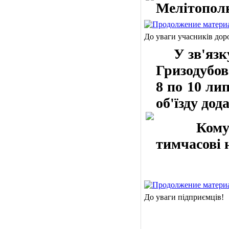
Мелітополю
До уваги учасників дор
У зв'язку 
Гризодубово
8 по 10 ли
об'їзду дод
Комуналь
тимчасові 
До уваги підприємців!