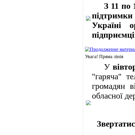
З 11 по
підтримки
Україні о
підприємці
Увага! Пряма лінія
У
вівто
"гаряча" т
громадян в
обласної де
Звертатис