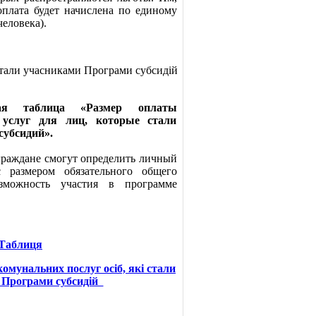
оплата будет начислена по единому
человека).
 стали учасниками Програми субсидій
ная таблица «Размер оплаты
услуг для лиц, которые стали
убсидий».
граждане смогут определить личный
с размером обязательного общего
зможность участия в программе
Таблиця
омунальних послуг осіб, які стали
 Програми субсидій