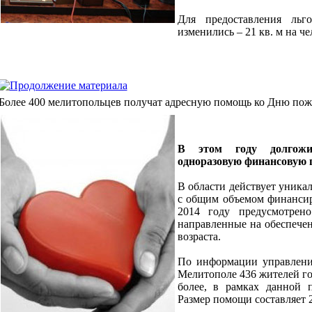
Для предоставления ль
изменились – 21 кв. м на че
Более 400 мелитопольцев получат адресную помощь ко Дню пож
В этом году долгожи
одноразовую финансовую 
В области действует уника
с общим объемом финансиро
2014 году предусмотрено
направленные на обеспече
возраста.
По информации управлени
Мелитополе 436 жителей го
более, в рамках данной 
Размер помощи составляет 2