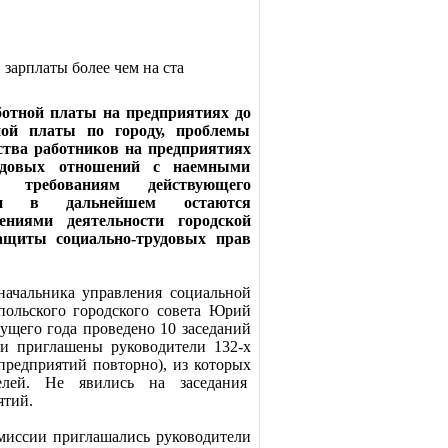
 зарплаты более чем на ста
отной платы на предприятиях до
ной платы по городу, проблемы
йства работников на предприятиях
рудовых отношений с наемными
о требованиям действующего
 и в дальнейшем остаются
ениями деятельности городской
ащиты социально-трудовых прав
начальника управления социальной
польского городского совета Юрий
кущего года проведено 10 заседаний
ли приглашены руководители 132-х
 предприятий повторно), из которых
елей. Не явились на заседания
ятий.
омиссии приглашались руководители