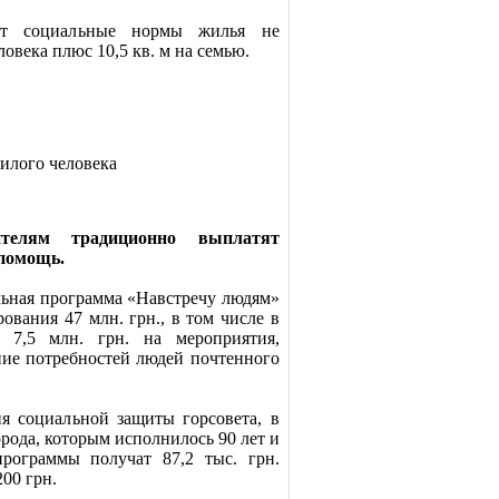
гот социальные нормы жилья не
ловека плюс 10,5 кв. м на семью.
илого человека
телям традиционно выплатят
помощь.
льная программа «Навстречу людям»
вания 47 млн. грн., в том числе в
 7,5 млн. грн. на мероприятия,
ние потребностей людей почтенного
я социальной защиты горсовета, в
рода, которым исполнилось 90 лет и
программы получат 87,2 тыс. грн.
00 грн.