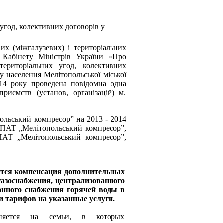
 угод, колективних договорів у
их (міжгалузевих) і територіальних
 Кабінету Міністрів України «Про
 територіальних угод, колективних
у населення Мелітопольської міської
014 року проведена повідомна одна
риємств (установ, організацій) м.
ольський компресор” на 2013 - 2014
р ПАТ „Мелітопольський компресор”,
 ПАТ „Мелітопольський компресор”,
яется компенсация дополнительных
 газоснабжения, централизованного
анного снабжения горячей воды в
 тарифов на указанные услуги.
раняется на семьи, в которых