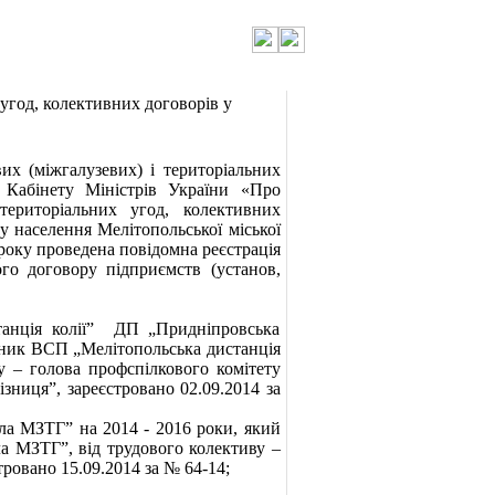
 угод, колективних договорів у
их (міжгалузевих) і територіальних
 Кабінету Міністрів України «Про
 територіальних угод, колективних
у населення Мелітопольської міської
 року проведена повідомна реєстрація
го договору підприємств (установ,
танція колії” ДП „Придніпровська
альник ВСП „Мелітопольська дистанція
у – голова профспілкового комітету
зниця”, зареєстровано 02.09.2014 за
ла МЗТГ” на 2014 - 2016 роки, який
а МЗТГ”, від трудового колективу –
ровано 15.09.2014 за № 64-14;