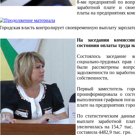
8-ми предприятий по воп
заработной плате и свое
платы на предприятиях ко
Городская власть контролирует своевременную выплату зарплат
На заседании комисси
состояния оплаты труда н
Состоялось заседание
социально-трудовых прав 
были рассмотрены вопр
задолженности по заработн
собственности,
Первый заместитель гор
проинформировала о сост
выполнения графиков пога
плате на предприятиях горо
По статистическим данны
выплате заработной пла
увеличилась на 154,7 тыс. 
составила 4482,9 тыс. грн.