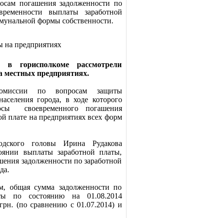
росам погашения задолженности по
временности выплаты заработной
ммунальной формы собственности.
ы на предприятиях
и в горисполкоме рассмотрели
а местных предприятиях.
 комиссии по вопросам защиты
населения города, в ходе которого
осы своевременного погашения
ой плате на предприятиях всех форм
одского головы Ирина Рудакова
оянии выплаты заработной платы,
шения задолженности по заработной
да.
м, общая сумма задолженности по
ты по состоянию на 01.08.2014
грн. (по сравнению с 01.07.2014) и