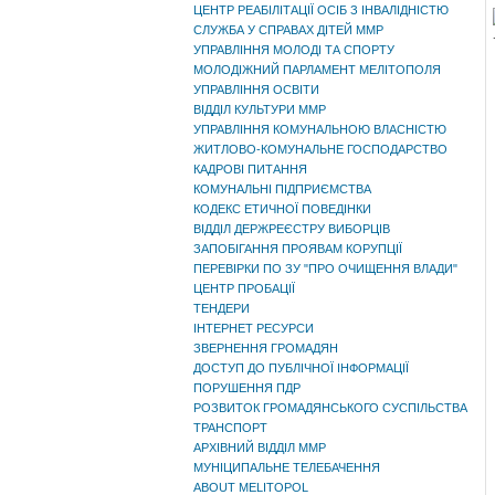
ЦЕНТР РЕАБІЛІТАЦІЇ ОСІБ З ІНВАЛІДНІСТЮ
СЛУЖБА У СПРАВАХ ДІТЕЙ ММР
УПРАВЛІННЯ МОЛОДІ ТА СПОРТУ
МОЛОДІЖНИЙ ПАРЛАМЕНТ МЕЛІТОПОЛЯ
УПРАВЛІННЯ ОСВІТИ
ВІДДІЛ КУЛЬТУРИ ММР
УПРАВЛІННЯ КОМУНАЛЬНОЮ ВЛАСНІСТЮ
ЖИТЛОВО-КОМУНАЛЬНЕ ГОСПОДАРСТВО
КАДРОВІ ПИТАННЯ
КОМУНАЛЬНІ ПІДПРИЄМСТВА
КОДЕКС ЕТИЧНОЇ ПОВЕДІНКИ
ВІДДІЛ ДЕРЖРЕЄСТРУ ВИБОРЦІВ
ЗАПОБІГАННЯ ПРОЯВАМ КОРУПЦІЇ
ПЕРЕВІРКИ ПО ЗУ "ПРО ОЧИЩЕННЯ ВЛАДИ"
ЦЕНТР ПРОБАЦІЇ
ТЕНДЕРИ
ІНТЕРНЕТ РЕСУРСИ
ЗВЕРНЕННЯ ГРОМАДЯН
ДОСТУП ДО ПУБЛІЧНОЇ ІНФОРМАЦІЇ
ПОРУШЕННЯ ПДР
РОЗВИТОК ГРОМАДЯНСЬКОГО СУСПІЛЬСТВА
ТРАНСПОРТ
АРХІВНИЙ ВІДДІЛ ММР
МУНІЦИПАЛЬНЕ ТЕЛЕБАЧЕННЯ
ABOUT MELITOPOL