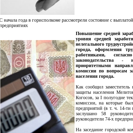
С начала года в горисполкоме рассмотрели состояние с выплатой
предприятиях
Повышение средней зараб
уровня средней заработ
нелегального трудоустро
города, оформления т
работниками, согласн
законодательства -
приоритетными направл
комиссии по вопросам з
населения города.
Как сообщил заместитель 
защиты населения Мелито
Когосов, за I полугодие те
комиссии, на которые бы
предприятий (в т. ч. 14-ти
заслушано 58 руководит
руководители 74-х предпри
На заседание городской к