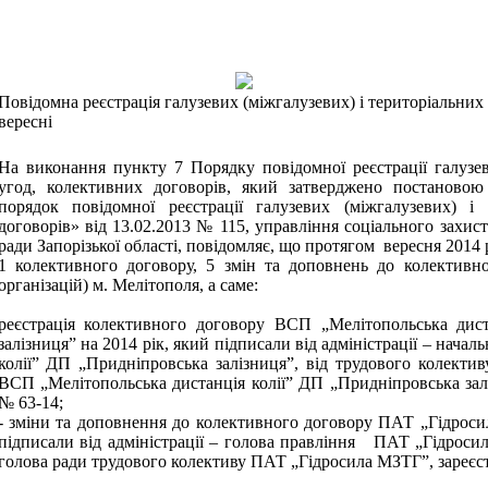
Повідомна реєстрація галузевих (міжгалузевих) і територіальних
вересні
На виконання пункту 7 Порядку повідомної реєстрації галузев
угод, колективних договорів, який затверджено постановою
порядок повідомної реєстрації галузевих (міжгалузевих) і
договорів» від 13.02.2013 № 115, управління соціального захист
ради Запорізької області, повідомляє, що протягом вересня 2014
1 колективного договору, 5 змін та доповнень до колективно
організацій) м. Мелітополя, а саме:
реєстрація колективного договору ВСП „Мелітопольська дис
залізниця” на 2014 рік, який підписали від адміністрації – нач
колії” ДП „Придніпровська залізниця”, від трудового колектив
ВСП „Мелітопольська дистанція колії” ДП „Придніпровська залі
№ 63-14;
- зміни та доповнення до колективного договору ПАТ „Гідроси
підписали від адміністрації – голова правління ПАТ „Гідросил
голова ради трудового колективу ПАТ „Гідросила МЗТГ”, зареєст