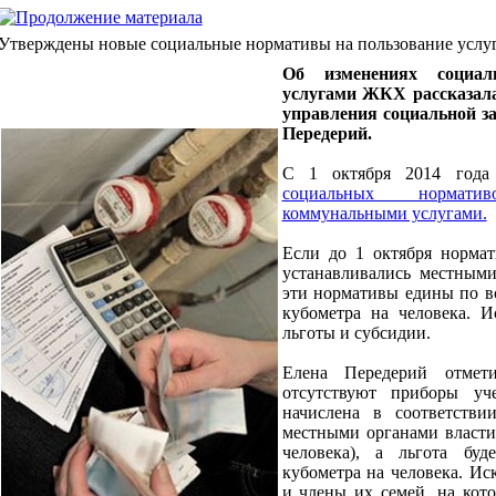
Утверждены новые социальные нормативы на пользование усл
Об изменениях социал
услугами ЖКХ рассказала
управления социальной з
Передерий.
С 1 октября 2014 года 
социальных нормати
коммунальными услугами.
Если до 1 октября норма
устанавливались местными
эти нормативы едины по в
кубометра на человека. 
льготы и субсидии.
Елена Передерий отмет
отсутствуют приборы уч
начислена в соответстви
местными органами власти
человека), а льгота буд
кубометра на человека. И
и члены их семей, на кот