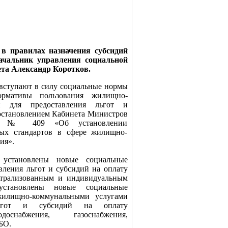
в правилах назначения субсидий
ачальник управления социальной
ета Александр Коротков.
 вступают в силу социальные нормы
рмативы пользования жилищно-
и для предоставления льгот и
остановлением Кабинета Министров
14 № 409 «Об установлении
ных стандартов в сфере жилищно-
ия».
 установлены новые социальные
вления льгот и субсидий на оплату
нтрализованным и индивидуальным
установлены новые социальные
жилищно-коммунальными услугами
льгот и субсидий на оплату
доснабжения, газоснабжения,
БО.