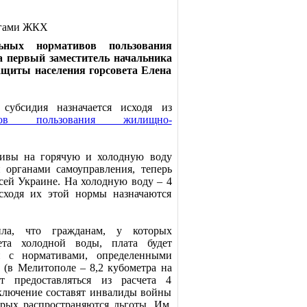
угами ЖКХ
ьных нормативов пользования
 первый заместитель начальника
ащиты населения горсовета Елена
субсидия назначается исходя из
вов пользования жилищно-
тивы на горячую и холодную воду
 органами самоуправления, теперь
сей Украине. На холодную воду – 4
Исходя их этой нормы назначаются
ила, что гражданам, у которых
ета холодной воды, плата будет
и с нормативами, определенными
 (в Мелитополе – 8,2 кубометра на
ет предоставляться из расчета 4
сключение составят инвалиды войны
орых распространяются льготы. Им,