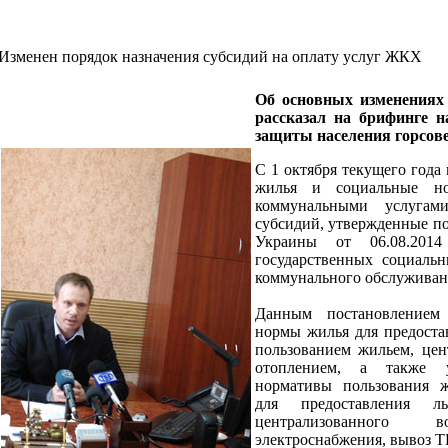
Изменен порядок назначения субсидий на оплату услуг ЖКХ
Об основных изменениях 
рассказал на брифинге н
защиты населения горсов
С 1 октября текущего года
жилья и социальные но
коммунальными услугам
субсидий, утвержденные п
Украины от 06.08.20
государственных социаль
коммунального обслуживан
Данным постановлением
нормы жилья для предоста
пользованием жильем, це
отоплением, а также 
нормативы пользования 
для предоставления 
централизованного во
электроснабжения, вывоз Т