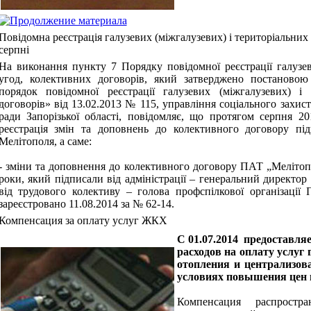
Повідомна реєстрація галузевих (міжгалузевих) і територіальних
серпні
На виконання пункту 7 Порядку повідомної реєстрації галузев
угод, колективних договорів, який затверджено постановою
порядок повідомної реєстрації галузевих (міжгалузевих) і
договорів» від 13.02.2013 № 115, управління соціального захист
ради Запорізької області, повідомляє, що протягом серпня 2
реєстрація змін та доповнень до колективного договору підп
Мелітополя, а саме:
- зміни та доповнення до колективного договору ПАТ „Мелітоп
роки, який підписали від адміністрації – генеральний директо
від трудового колективу – голова профспілкової організації
зареєстровано 11.08.2014 за № 62-14.
Компенсация за оплату услуг ЖКХ
С 01.07.2014 предоставл
расходов на оплату услуг
отопления и централизов
условиях повышения цен и
Компенсация распрост